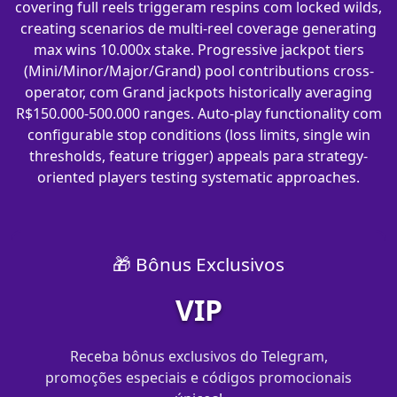
covering full reels triggeram respins com locked wilds,
creating scenarios de multi-reel coverage generating
max wins 10.000x stake. Progressive jackpot tiers
(Mini/Minor/Major/Grand) pool contributions cross-
operator, com Grand jackpots historically averaging
R$150.000-500.000 ranges. Auto-play functionality com
configurable stop conditions (loss limits, single win
thresholds, feature trigger) appeals para strategy-
oriented players testing systematic approaches.
🎁 Bônus Exclusivos
VIP
Receba bônus exclusivos do Telegram,
promoções especiais e códigos promocionais