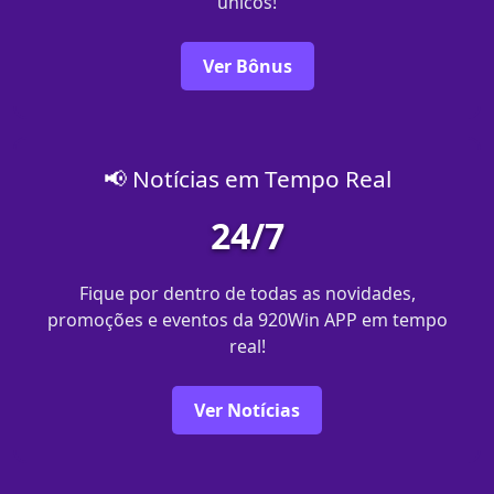
únicos!
Ver Bônus
📢 Notícias em Tempo Real
24/7
Fique por dentro de todas as novidades,
promoções e eventos da 920Win APP em tempo
real!
Ver Notícias