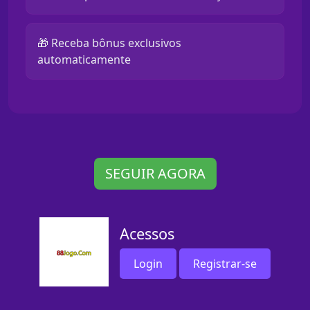
🎁 Receba bônus exclusivos
automaticamente
SEGUIR AGORA
Acessos
Login
Registrar-se