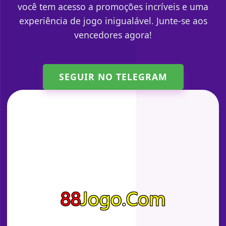
você tem acesso a promoções incríveis e uma
experiência de jogo inigualável. Junte-se aos
vencedores agora!
SEGUIR NO TELEGRAM