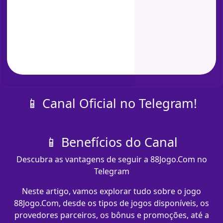
📱 Canal Oficial no Telegram!
📱 Benefícios do Canal
Descubra as vantagens de seguir a 88Jogo.Com no
Telegram
Neste artigo, vamos explorar tudo sobre o jogo
88Jogo.Com, desde os tipos de jogos disponíveis, os
provedores parceiros, os bônus e promoções, até a