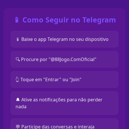
📱 Como Seguir no Telegram
📱 Baixe o app Telegram no seu dispositivo
🔍 Procure por "@88Jogo.ComOficial"
👆 Toque em "Entrar" ou "Join"
🔔 Ative as notificações para não perder
nada
💬 Participe das conversas e interaja