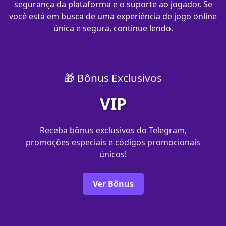
segurança da plataforma e o suporte ao jogador. Se
você está em busca de uma experiência de jogo online
única e segura, continue lendo.
🎁 Bônus Exclusivos
VIP
Receba bônus exclusivos do Telegram,
promoções especiais e códigos promocionais
únicos!
Ver Bônus