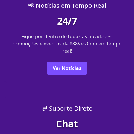
📢 Notícias em Tempo Real
24/7
Fique por dentro de todas as novidades,
promoções e eventos da 888Ves.Com em tempo
real!
Ver Notícias
💬 Suporte Direto
Chat