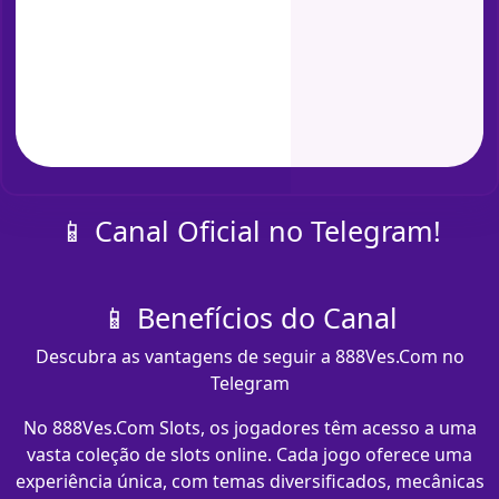
📱 Canal Oficial no Telegram!
📱 Benefícios do Canal
Descubra as vantagens de seguir a 888Ves.Com no
Telegram
No 888Ves.Com Slots, os jogadores têm acesso a uma
vasta coleção de slots online. Cada jogo oferece uma
experiência única, com temas diversificados, mecânicas