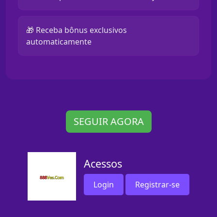
🎁 Receba bônus exclusivos
automaticamente
SEGUIR AGORA
Acessos
Login
Registrar-se