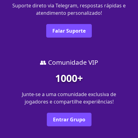
Suporte direto via Telegram, respostas rápidas e
atendimento personalizado!
Falar Suporte
👥 Comunidade VIP
1000+
Junte-se a uma comunidade exclusiva de
jogadores e compartilhe experiências!
Entrar Grupo