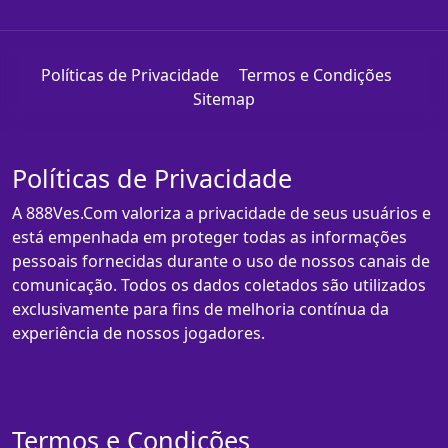
Políticas de Privacidade
Termos e Condições
Sitemap
Políticas de Privacidade
A 888Ves.Com valoriza a privacidade de seus usuários e
está empenhada em proteger todas as informações
pessoais fornecidas durante o uso de nossos canais de
comunicação. Todos os dados coletados são utilizados
exclusivamente para fins de melhoria contínua da
experiência de nossos jogadores.
Termos e Condições