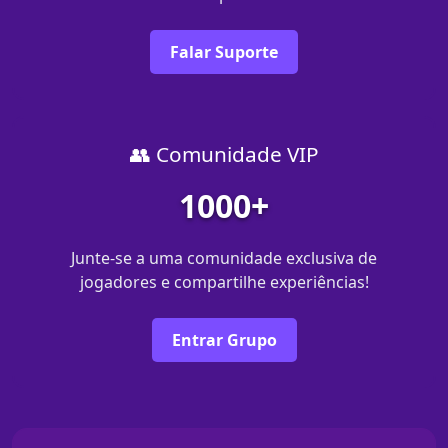
Falar Suporte
👥 Comunidade VIP
1000+
Junte-se a uma comunidade exclusiva de
jogadores e compartilhe experiências!
Entrar Grupo