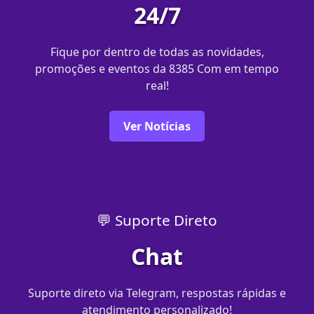
24/7
Fique por dentro de todas as novidades,
promoções e eventos da 8385 Com em tempo
real!
Ver Notícias
💬 Suporte Direto
Chat
Suporte direto via Telegram, respostas rápidas e
atendimento personalizado!