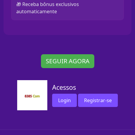
🎁 Receba bônus exclusivos
automaticamente
SEGUIR AGORA
Acessos
Login
Registrar-se