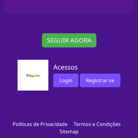
SEGUIR AGORA
Acessos
Login
Registrar-se
Políticas de Privacidade
Termos e Condições
Sitemap