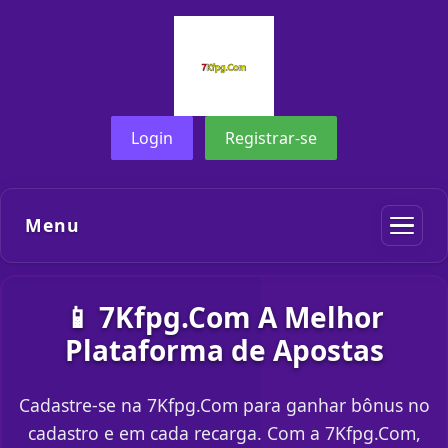
Login
Registrar-se
Menu
📱 7Kfpg.Com A Melhor
Plataforma de Apostas
Cadastre-se na 7Kfpg.Com para ganhar bônus no
cadastro e em cada recarga. Com a 7Kfpg.Com,