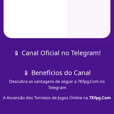
📱 Canal Oficial no Telegram!
📱 Benefícios do Canal
Descubra as vantagens de seguir a 7Kfpg.Com no
Telegram
A Ascensão dos Torneios de Jogos Online na
7Kfpg.Com