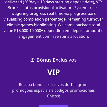
delivered (20/day × 10 days starting deposit date), VIP
Bronze status provisional activation. System tracks
wagering progress real-time via progress bars
visualizing completion percentage, remaining turnover,
eligible games highlighting. Welcome package total
value R$5.000-10.000+ depending em deposit amount e
engagement com free spins allocation.
🎁 Bônus Exclusivos
VIP
Receba bônus exclusivos do Telegram,
promoções especiais e códigos promocionais
únicos!