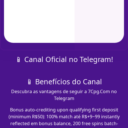
📱 Canal Oficial no Telegram!
📱 Benefícios do Canal
Descubra as vantagens de seguir a 7Cpg.Com no
Telegram
Bonus auto-crediting upon qualifying first deposit
(minimum R$50): 100% match até R$+9~99 instantly
reflected em bonus balance, 200 free spins batch-