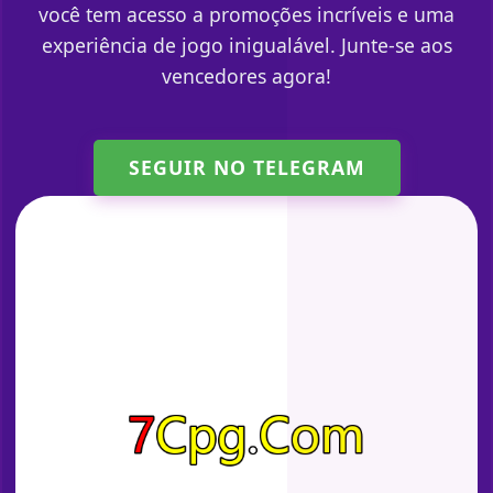
você tem acesso a promoções incríveis e uma
experiência de jogo inigualável. Junte-se aos
vencedores agora!
SEGUIR NO TELEGRAM