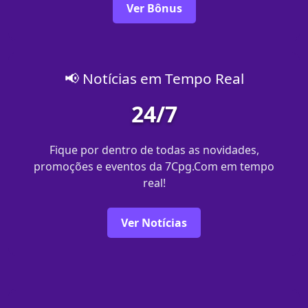
Ver Bônus
📢 Notícias em Tempo Real
24/7
Fique por dentro de todas as novidades,
promoções e eventos da 7Cpg.Com em tempo
real!
Ver Notícias