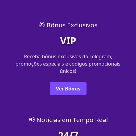
🎁 Bônus Exclusivos
VIP
Receba bônus exclusivos do Telegram,
promoções especiais e códigos promocionais
únicos!
Ver Bônus
📢 Notícias em Tempo Real
24/7