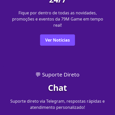
Fique por dentro de todas as novidades,
promoções e eventos da 79M Game em tempo
real!
Ver Notícias
💬 Suporte Direto
Chat
Suporte direto via Telegram, respostas rápidas e
atendimento personalizado!