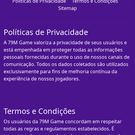
Políticas de Privacidade
Termos e Condições
Sitemap
Políticas de Privacidade
A 79M Game valoriza a privacidade de seus usuários e
está empenhada em proteger todas as informações
pessoais fornecidas durante o uso de nossos canais de
comunicação. Todos os dados coletados são utilizados
exclusivamente para fins de melhoria contínua da
experiência de nossos jogadores.
Termos e Condições
Os usuários da 79M Game concordam em respeitar
todas as regras e regulamentos estabelecidos. É