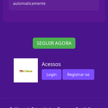
automaticamente
SEGUIR AGORA
Acessos
Login
Registrar-se