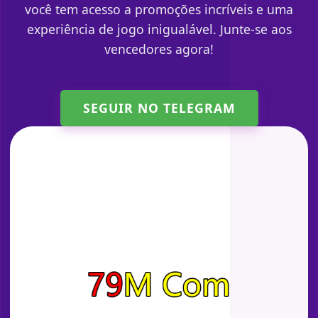
você tem acesso a promoções incríveis e uma
experiência de jogo inigualável. Junte-se aos
vencedores agora!
SEGUIR NO TELEGRAM