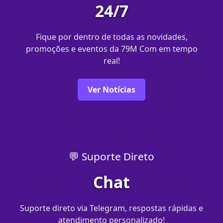
24/7
Fique por dentro de todas as novidades,
promoções e eventos da 79M Com em tempo
real!
Ver Notícias
💬 Suporte Direto
Chat
Suporte direto via Telegram, respostas rápidas e
atendimento personalizado!