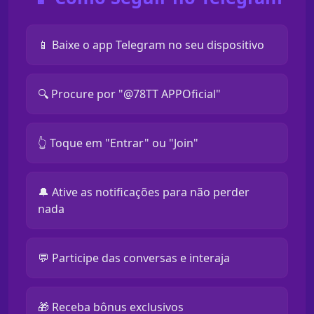
📱 Baixe o app Telegram no seu dispositivo
🔍 Procure por "@78TT APPOficial"
👆 Toque em "Entrar" ou "Join"
🔔 Ative as notificações para não perder
nada
💬 Participe das conversas e interaja
🎁 Receba bônus exclusivos