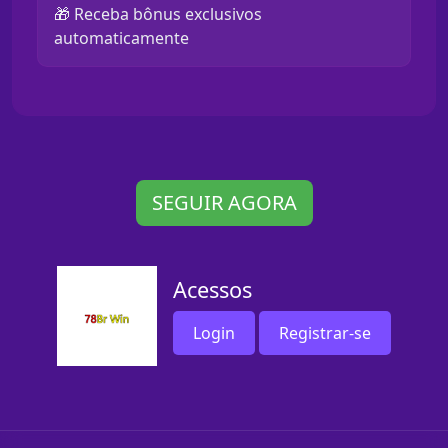
🎁 Receba bônus exclusivos
automaticamente
SEGUIR AGORA
Acessos
Login
Registrar-se