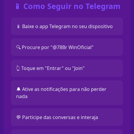
📱 Como Seguir no Telegram
📱 Baixe o app Telegram no seu dispositivo
🔍 Procure por "@78Br WinOficial"
👆 Toque em "Entrar" ou "Join"
🔔 Ative as notificações para não perder
nada
💬 Participe das conversas e interaja