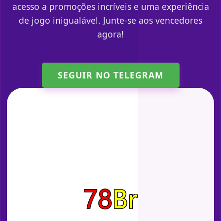
acesso a promoções incríveis e uma experiência
de jogo inigualável. Junte-se aos vencedores
agora!
SEGUIR NO TELEGRAM