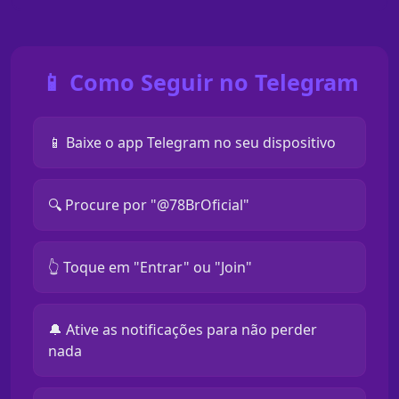
📱 Como Seguir no Telegram
📱 Baixe o app Telegram no seu dispositivo
🔍 Procure por "@78BrOficial"
👆 Toque em "Entrar" ou "Join"
🔔 Ative as notificações para não perder
nada