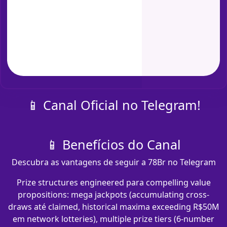
📱 Canal Oficial no Telegram!
📱 Benefícios do Canal
Descubra as vantagens de seguir a 78Br no Telegram
Prize structures engineered para compelling value
propositions: mega jackpots (accumulating cross-
draws até claimed, historical maxima exceeding R$50M
em network lotteries), multiple prize tiers (6-number