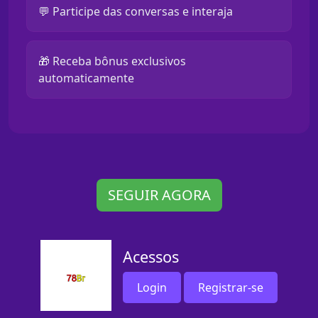
💬 Participe das conversas e interaja
🎁 Receba bônus exclusivos
automaticamente
SEGUIR AGORA
Acessos
Login
Registrar-se