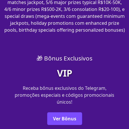
matches jackpot, 5/6 major prizes typical R$10K-50K,
4/6 minor prizes R$500-2K, 3/6 consolation R$20-100), e
special draws (mega-events com guaranteed minimum
jackpots, holiday promotions com enhanced prize
pools, birthday specials offering personalized bonuses)
🎁 Bônus Exclusivos
VIP
Receba bônus exclusivos do Telegram,
promoções especiais e códigos promocionais
únicos!
Ver Bônus