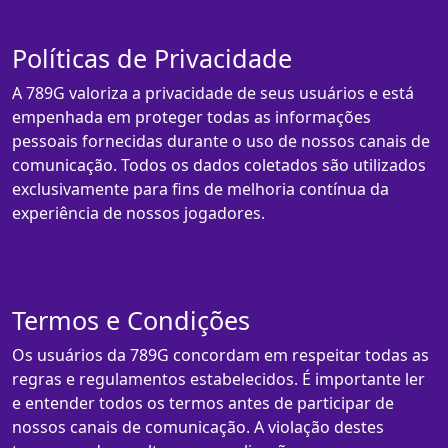
Políticas de Privacidade
A 789G valoriza a privacidade de seus usuários e está
empenhada em proteger todas as informações
pessoais fornecidas durante o uso de nossos canais de
comunicação. Todos os dados coletados são utilizados
exclusivamente para fins de melhoria contínua da
experiência de nossos jogadores.
Termos e Condições
Os usuários da 789G concordam em respeitar todas as
regras e regulamentos estabelecidos. É importante ler
e entender todos os termos antes de participar de
nossos canais de comunicação. A violação destes