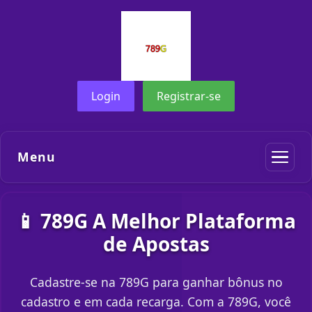
Login
Registrar-se
Menu
📱 789G A Melhor Plataforma
de Apostas
Cadastre-se na 789G para ganhar bônus no
cadastro e em cada recarga. Com a 789G, você