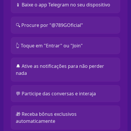
📱 Baixe o app Telegram no seu dispositivo
🔍 Procure por "@789GOficial"
👆 Toque em "Entrar" ou "Join"
🔔 Ative as notificações para não perder
nada
💬 Participe das conversas e interaja
🎁 Receba bônus exclusivos
automaticamente