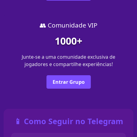
👥 Comunidade VIP
1000+
Junte-se a uma comunidade exclusiva de
jogadores e compartilhe experiências!
Entrar Grupo
📱 Como Seguir no Telegram