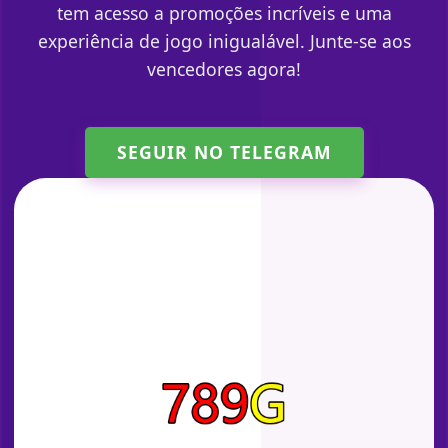
tem acesso a promoções incríveis e uma
experiência de jogo inigualável. Junte-se aos
vencedores agora!
SEGUIR NO TELEGRAM