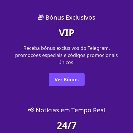
🎁 Bônus Exclusivos
VIP
Receba bônus exclusivos do Telegram,
promoções especiais e códigos promocionais
únicos!
Ver Bônus
📢 Notícias em Tempo Real
24/7