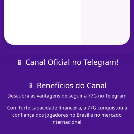
📱 Canal Oficial no Telegram!
📱 Benefícios do Canal
Descubra as vantagens de seguir a 77G no Telegram
Com forte capacidade financeira, a 77G conquistou a
confiança dos jogadores no Brasil e no mercado
internacional.