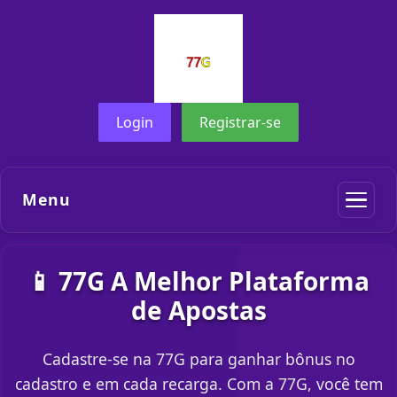
Login
Registrar-se
Menu
📱 77G A Melhor Plataforma
de Apostas
Cadastre-se na 77G para ganhar bônus no
cadastro e em cada recarga. Com a 77G, você tem