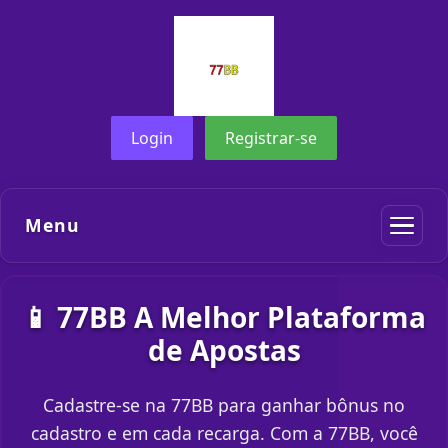
Login
Registrar-se
Menu
📱 77BB A Melhor Plataforma
de Apostas
Cadastre-se na 77BB para ganhar bônus no
cadastro e em cada recarga. Com a 77BB, você