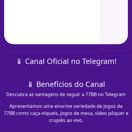
📱 Canal Oficial no Telegram!
📱 Benefícios do Canal
Descubra as vantagens de seguir a 77BB no Telegram
Apresentamos uma enorme variedade de jogos da
77BB como caça-níqueis, jogos de mesa, vídeo pôquer e
crupiês ao vivo.