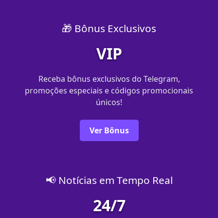
🎁 Bônus Exclusivos
VIP
Receba bônus exclusivos do Telegram,
promoções especiais e códigos promocionais
únicos!
Ver Bônus
📢 Notícias em Tempo Real
24/7