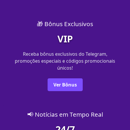
🎁 Bônus Exclusivos
VIP
Receba bônus exclusivos do Telegram,
promoções especiais e códigos promocionais
únicos!
Ver Bônus
📢 Notícias em Tempo Real
24/7