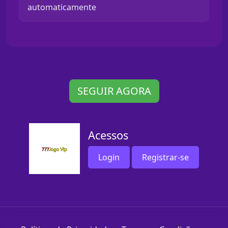
automaticamente
SEGUIR AGORA
Acessos
Login
Registrar-se