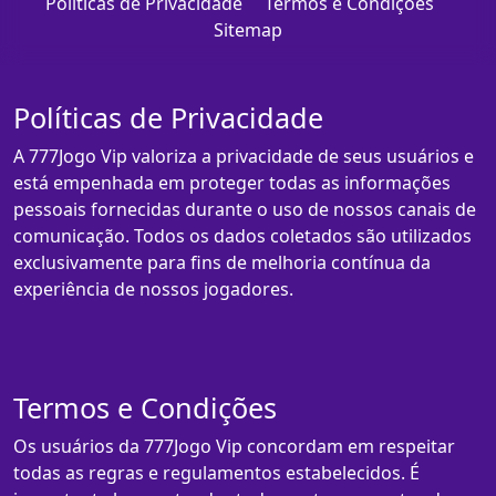
Políticas de Privacidade
Termos e Condições
Sitemap
Políticas de Privacidade
A 777Jogo Vip valoriza a privacidade de seus usuários e
está empenhada em proteger todas as informações
pessoais fornecidas durante o uso de nossos canais de
comunicação. Todos os dados coletados são utilizados
exclusivamente para fins de melhoria contínua da
experiência de nossos jogadores.
Termos e Condições
Os usuários da 777Jogo Vip concordam em respeitar
todas as regras e regulamentos estabelecidos. É