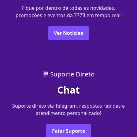
Fique por dentro de todas as novidades,
promoções e eventos da 777II em tempo real!
Ver Notícias
💬 Suporte Direto
Chat
Suporte direto via Telegram, respostas rápidas e
atendimento personalizado!
Falar Suporte