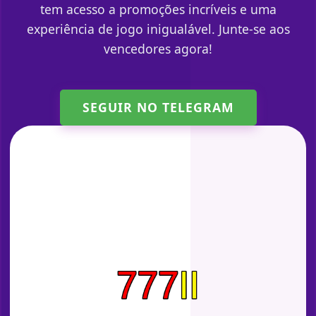
tem acesso a promoções incríveis e uma
experiência de jogo inigualável. Junte-se aos
vencedores agora!
SEGUIR NO TELEGRAM