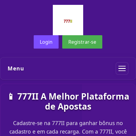
Login
Registrar-se
Menu
📱 777II A Melhor Plataforma
de Apostas
Cadastre-se na 777II para ganhar bônus no
cadastro e em cada recarga. Com a 777II, você