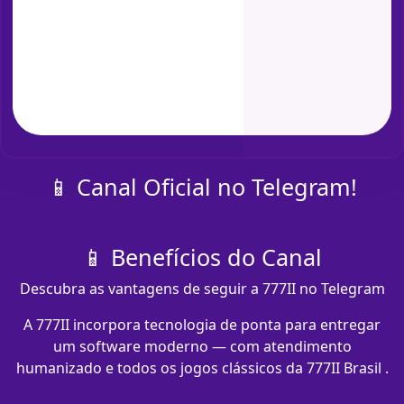
📱 Canal Oficial no Telegram!
📱 Benefícios do Canal
Descubra as vantagens de seguir a 777II no Telegram
A 777II incorpora tecnologia de ponta para entregar
um software moderno — com atendimento
humanizado e todos os jogos clássicos da 777II Brasil .