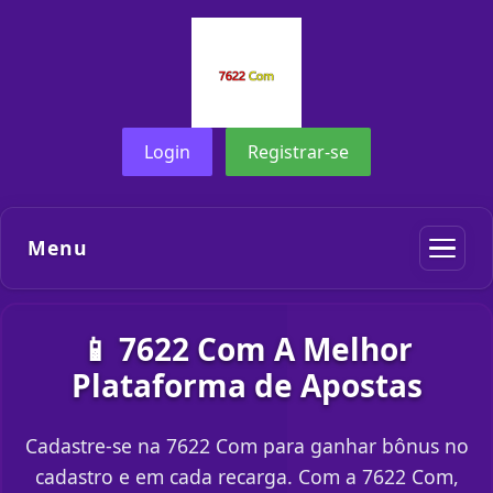
Login
Registrar-se
Menu
📱 7622 Com A Melhor
Plataforma de Apostas
Cadastre-se na 7622 Com para ganhar bônus no
cadastro e em cada recarga. Com a 7622 Com,