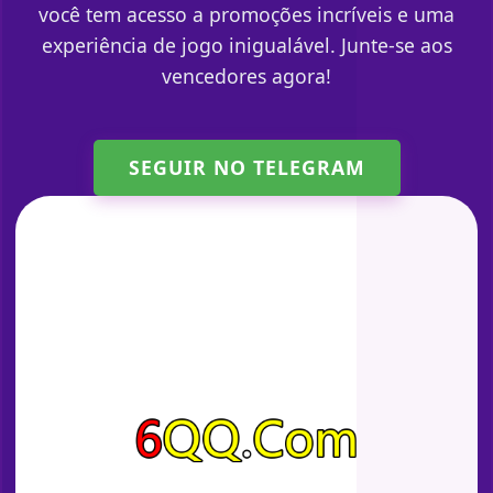
você tem acesso a promoções incríveis e uma
experiência de jogo inigualável. Junte-se aos
vencedores agora!
SEGUIR NO TELEGRAM