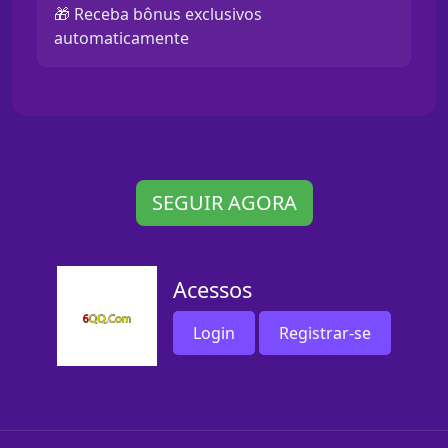
🎁 Receba bônus exclusivos
automaticamente
SEGUIR AGORA
Acessos
Login
Registrar-se