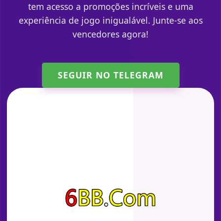
tem acesso a promoções incríveis e uma
experiência de jogo inigualável. Junte-se aos
vencedores agora!
SEGUIR NO TELEGRAM