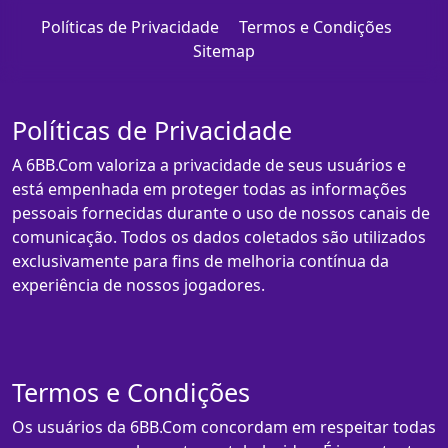
Políticas de Privacidade
Termos e Condições
Sitemap
Políticas de Privacidade
A 6BB.Com valoriza a privacidade de seus usuários e
está empenhada em proteger todas as informações
pessoais fornecidas durante o uso de nossos canais de
comunicação. Todos os dados coletados são utilizados
exclusivamente para fins de melhoria contínua da
experiência de nossos jogadores.
Termos e Condições
Os usuários da 6BB.Com concordam em respeitar todas