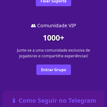
Falar Suporte
👥 Comunidade VIP
1000+
Junte-se a uma comunidade exclusiva de
jogadores e compartilhe experiências!
Entrar Grupo
📱 Como Seguir no Telegram