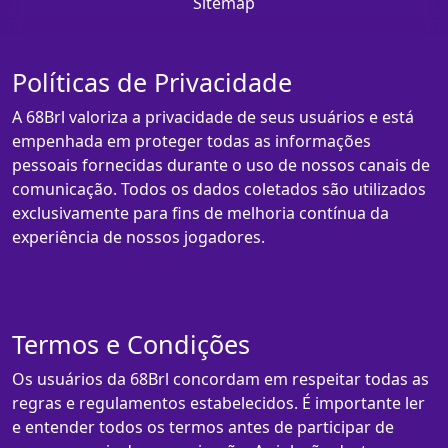
Sitemap
Políticas de Privacidade
A 68Brl valoriza a privacidade de seus usuários e está
empenhada em proteger todas as informações
pessoais fornecidas durante o uso de nossos canais de
comunicação. Todos os dados coletados são utilizados
exclusivamente para fins de melhoria contínua da
experiência de nossos jogadores.
Termos e Condições
Os usuários da 68Brl concordam em respeitar todas as
regras e regulamentos estabelecidos. É importante ler
e entender todos os termos antes de participar de