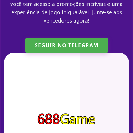
você tem acesso a promoções incríveis e uma
experiência de jogo inigualável. Junte-se aos
vencedores agora!
SEGUIR NO TELEGRAM