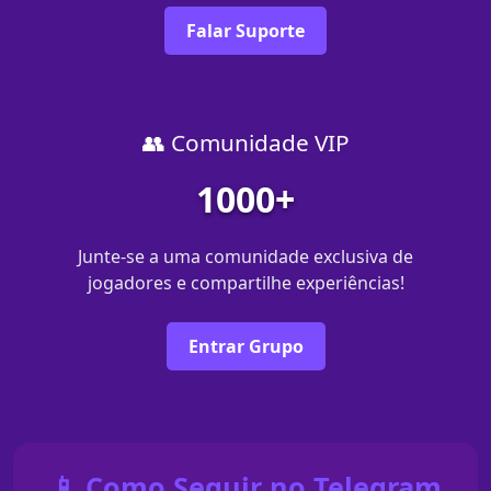
Falar Suporte
👥 Comunidade VIP
1000+
Junte-se a uma comunidade exclusiva de
jogadores e compartilhe experiências!
Entrar Grupo
📱 Como Seguir no Telegram