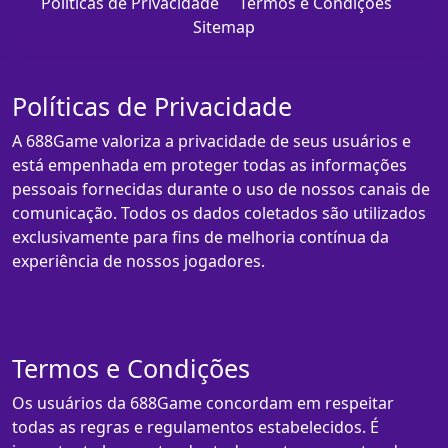
Políticas de Privacidade
Termos e Condições
Sitemap
Políticas de Privacidade
A 688Game valoriza a privacidade de seus usuários e
está empenhada em proteger todas as informações
pessoais fornecidas durante o uso de nossos canais de
comunicação. Todos os dados coletados são utilizados
exclusivamente para fins de melhoria contínua da
experiência de nossos jogadores.
Termos e Condições
Os usuários da 688Game concordam em respeitar
todas as regras e regulamentos estabelecidos. É