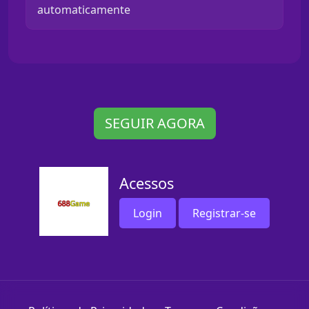
automaticamente
SEGUIR AGORA
Acessos
Login
Registrar-se