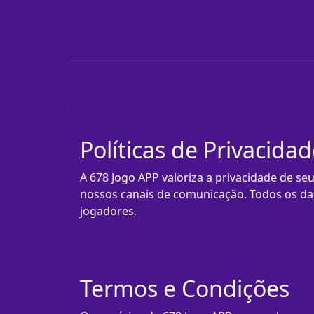
Políticas de Privacida
A 678 Jogo APP valoriza a privacidade de s
nossos canais de comunicação. Todos os dad
jogadores.
Termos e Condições