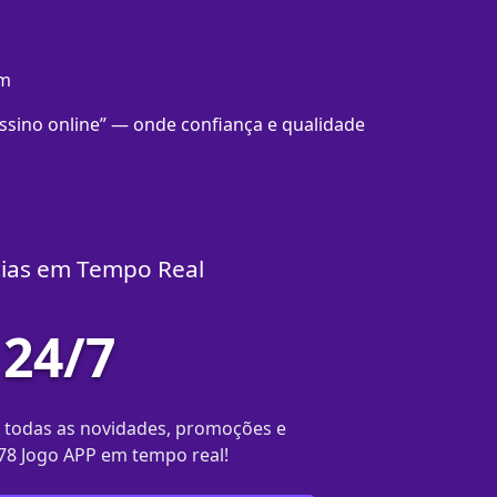
am
assino online” — onde confiança e qualidade
cias em Tempo Real
24/7
e todas as novidades, promoções e
78 Jogo APP em tempo real!