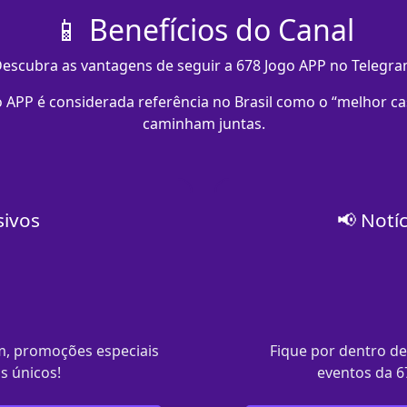
📱 Benefícios do Canal
escubra as vantagens de seguir a 678 Jogo APP no Telegr
o APP é considerada referência no Brasil como o “melhor c
caminham juntas.
sivos
📢 Notí
m, promoções especiais
Fique por dentro d
s únicos!
eventos da 6