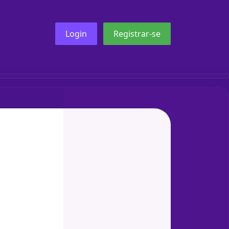
Login
Registrar-se