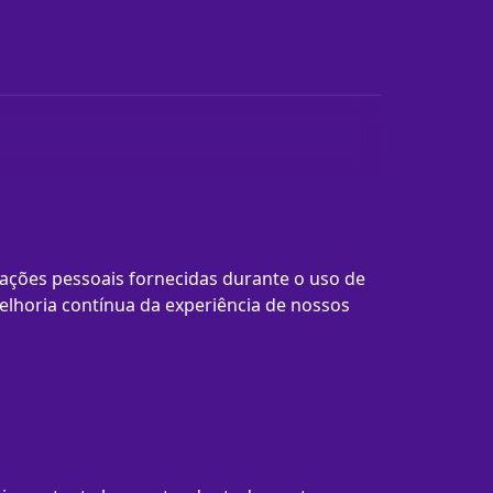
mações pessoais fornecidas durante o uso de
elhoria contínua da experiência de nossos