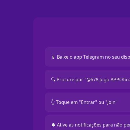
📱 Baixe o app Telegram no seu disp
🔍 Procure por "@678 Jogo APPOfici
👆 Toque em "Entrar" ou "Join"
🔔 Ative as notificações para não p