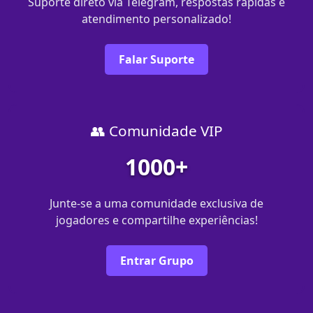
Suporte direto via Telegram, respostas rápidas e
atendimento personalizado!
Falar Suporte
👥 Comunidade VIP
1000+
Junte-se a uma comunidade exclusiva de
jogadores e compartilhe experiências!
Entrar Grupo