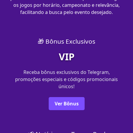
os jogos por horário, campeonato e relevância,
facilitando a busca pelo evento desejado.
🎁 Bônus Exclusivos
VIP
Receba bônus exclusivos do Telegram,
promoções especiais e códigos promocionais
únicos!
Ver Bônus