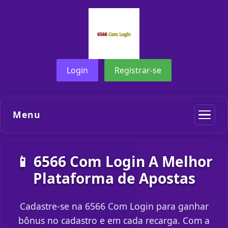
Login
Registrar-se
Menu
📱 6566 Com Login A Melhor
Plataforma de Apostas
Cadastre-se na 6566 Com Login para ganhar
bônus no cadastro e em cada recarga. Com a