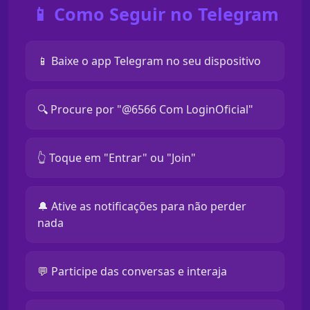
📱 Como Seguir no Telegram
📱 Baixe o app Telegram no seu dispositivo
🔍 Procure por "@6566 Com LoginOficial"
👆 Toque em "Entrar" ou "Join"
🔔 Ative as notificações para não perder
nada
💬 Participe das conversas e interaja