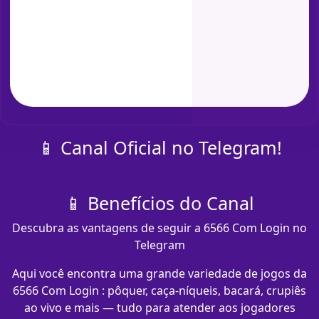
📱 Canal Oficial no Telegram!
📱 Benefícios do Canal
Descubra as vantagens de seguir a 6566 Com Login no
Telegram
Aqui você encontra uma grande variedade de jogos da
6566 Com Login : pôquer, caça-níqueis, bacará, crupiês
ao vivo e mais — tudo para atender aos jogadores