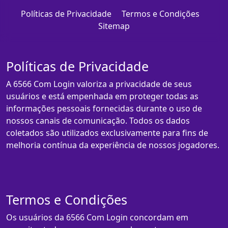
Políticas de Privacidade
Termos e Condições
Sitemap
Políticas de Privacidade
A 6566 Com Login valoriza a privacidade de seus
usuários e está empenhada em proteger todas as
informações pessoais fornecidas durante o uso de
nossos canais de comunicação. Todos os dados
coletados são utilizados exclusivamente para fins de
melhoria contínua da experiência de nossos jogadores.
Termos e Condições
Os usuários da 6566 Com Login concordam em