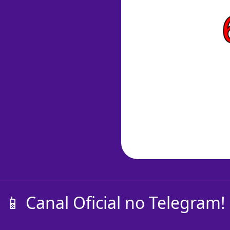
📱 Canal Oficial no Telegram!