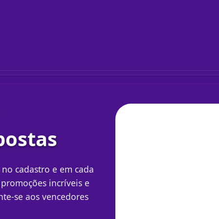
postas
 no cadastro e em cada
 promoções incríveis e
unte-se aos vencedores