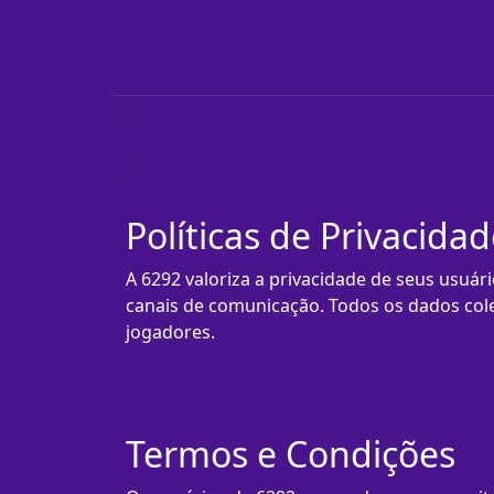
Políticas de Privacida
A 6292 valoriza a privacidade de seus usuá
canais de comunicação. Todos os dados cole
jogadores.
Termos e Condições