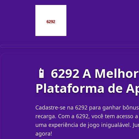
📱 6292 A Melhor
Plataforma de A
Cadastre-se na 6292 para ganhar bônus
recarga. Com a 6292, você tem acesso a
uma experiência de jogo inigualável. J
agora!