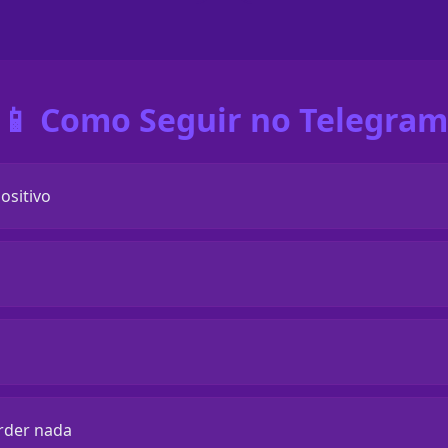
📱 Como Seguir no Telegram
ositivo
erder nada