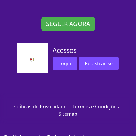
SEGUIR AGORA
Acessos
Login
Registrar-se
Políticas de Privacidade
Termos e Condições
Sitemap