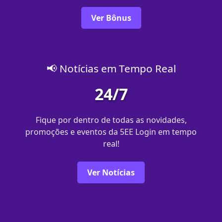
Ver Bônus
📢 Notícias em Tempo Real
24/7
Fique por dentro de todas as novidades,
promoções e eventos da 5EE Login em tempo
real!
Ver Notícias