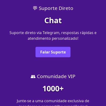
💬 Suporte Direto
Chat
Suporte direto via Telegram, respostas rápidas e
atendimento personalizado!
Falar Suporte
👥 Comunidade VIP
1000+
Junte-se a uma comunidade exclusiva de