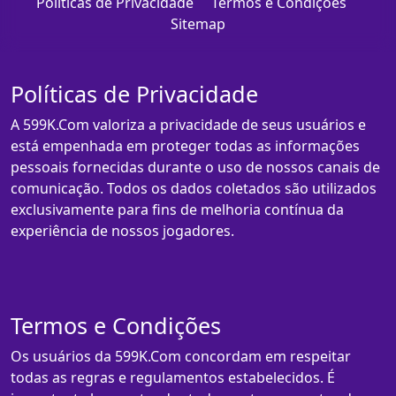
Políticas de Privacidade
Termos e Condições
Sitemap
Políticas de Privacidade
A 599K.Com valoriza a privacidade de seus usuários e
está empenhada em proteger todas as informações
pessoais fornecidas durante o uso de nossos canais de
comunicação. Todos os dados coletados são utilizados
exclusivamente para fins de melhoria contínua da
experiência de nossos jogadores.
Termos e Condições
Os usuários da 599K.Com concordam em respeitar
todas as regras e regulamentos estabelecidos. É