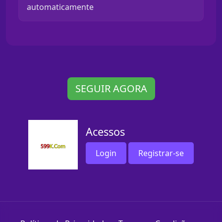
automaticamente
SEGUIR AGORA
Acessos
Login
Registrar-se