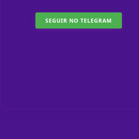
SEGUIR NO TELEGRAM