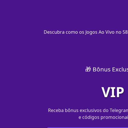
Descubra como os Jogos Ao Vivo no 58R
🎁 Bônus Exclu
VIP
Receba bônus exclusivos do Telegra
e códigos promocionai