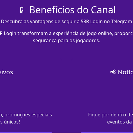
📱 Benefícios do Canal
Descubra as vantagens de seguir a 58R Login no Telegram
 Login transformam a experiência de jogo online, proporci
segurança para os jogadores.
sivos
📢 Notí
m, promoções especiais
Fique por dentro d
s únicos!
eventos da