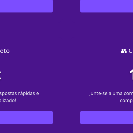
reto
👥 
t
espostas rápidas e
Junte-se a uma com
lizado!
compa
e