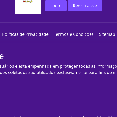
Login
Registrar-se
Políticas de Privacidade
Termos e Condições
Sitemap
de
 usuários e está empenhada em proteger todas as informaçõ
os coletados são utilizados exclusivamente para fins de m