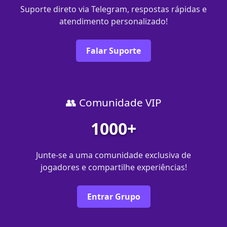
Suporte direto via Telegram, respostas rápidas e
atendimento personalizado!
Falar Suporte
👥 Comunidade VIP
1000+
Junte-se a uma comunidade exclusiva de
jogadores e compartilhe experiências!
Entrar Grupo