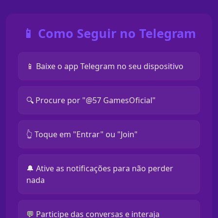
📱 Como Seguir no Telegram
📱 Baixe o app Telegram no seu dispositivo
🔍 Procure por "@57 GamesOficial"
👆 Toque em "Entrar" ou "Join"
🔔 Ative as notificações para não perder
nada
💬 Participe das conversas e interaja