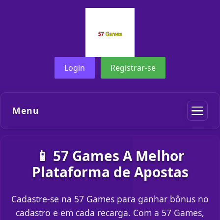
Login
Registrar-se
Menu
📱 57 Games A Melhor
Plataforma de Apostas
Cadastre-se na 57 Games para ganhar bônus no
cadastro e em cada recarga. Com a 57 Games,