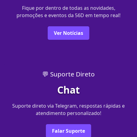
Fique por dentro de todas as novidades,
promoções e eventos da 56D em tempo real!
Ver Notícias
💬 Suporte Direto
Chat
Suporte direto via Telegram, respostas rápidas e
atendimento personalizado!
Falar Suporte