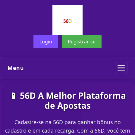
Login
Registrar-se
Menu
📱 56D A Melhor Plataforma
de Apostas
Cadastre-se na 56D para ganhar bônus no
cadastro e em cada recarga. Com a 56D, você tem