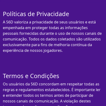
Políticas de Privacidade
A 56D valoriza a privacidade de seus usuários e está
empenhada em proteger todas as informações
pessoais fornecidas durante o uso de nossos canais de
comunicação. Todos os dados coletados são utilizados
exclusivamente para fins de melhoria contínua da
experiência de nossos jogadores.
Termos e Condições
Os usuários da 56D concordam em respeitar todas as
regras e regulamentos estabelecidos. É importante ler
e entender todos os termos antes de participar de
nossos canais de comunicação. A violação destes