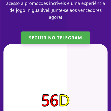
acesso a promoções incríveis e uma experiência
de jogo inigualável. Junte-se aos vencedores
agora!
SEGUIR NO TELEGRAM