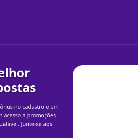
elhor
postas
bônus no cadastro e em
em acesso a promoções
ualável. Junte-se aos