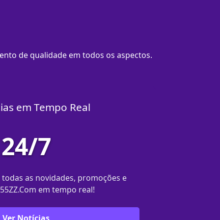
mento de qualidade em todos os aspectos.
cias em Tempo Real
24/7
e todas as novidades, promoções e
 55ZZ.Com em tempo real!
Ver Notícias