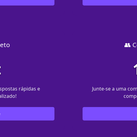
reto
👥 
t
espostas rápidas e
Junte-se a uma com
lizado!
compa
e