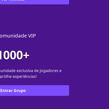
Comunidade VIP
1000+
unidade exclusiva de jogadores e
rtilhe experiências!
Entrar Grupo