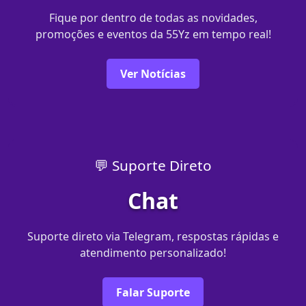
Fique por dentro de todas as novidades,
promoções e eventos da 55Yz em tempo real!
Ver Notícias
💬 Suporte Direto
Chat
Suporte direto via Telegram, respostas rápidas e
atendimento personalizado!
Falar Suporte