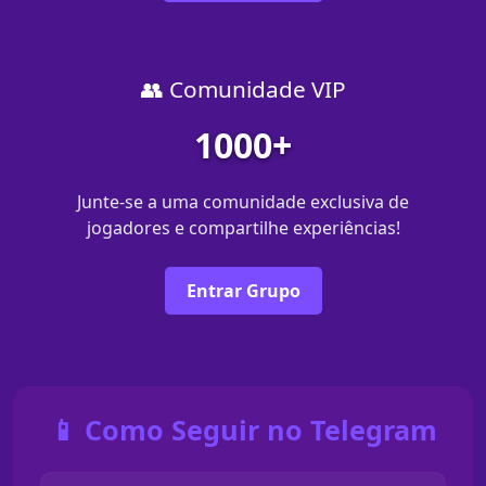
👥 Comunidade VIP
1000+
Junte-se a uma comunidade exclusiva de
jogadores e compartilhe experiências!
Entrar Grupo
📱 Como Seguir no Telegram