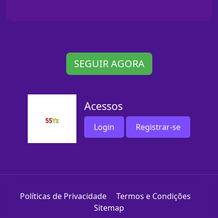
SEGUIR AGORA
Acessos
Login
Registrar-se
Políticas de Privacidade
Termos e Condições
Sitemap