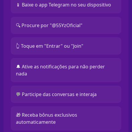
📱 Baixe o app Telegram no seu dispositivo
🔍 Procure por "@55YzOficial"
👆 Toque em "Entrar" ou "Join"
🔔 Ative as notificações para não perder
nada
💬 Participe das conversas e interaja
🎁 Receba bônus exclusivos
automaticamente