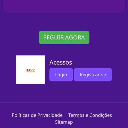
SEGUIR AGORA
Acessos
Login
Registrar-se
Políticas de Privacidade
Termos e Condições
Sitemap