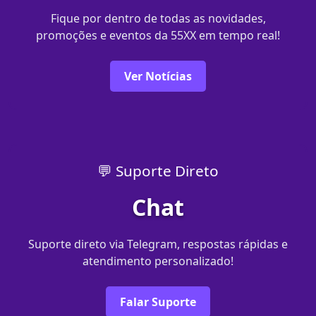
Fique por dentro de todas as novidades,
promoções e eventos da 55XX em tempo real!
Ver Notícias
💬 Suporte Direto
Chat
Suporte direto via Telegram, respostas rápidas e
atendimento personalizado!
Falar Suporte