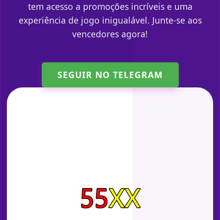
tem acesso a promoções incríveis e uma
experiência de jogo inigualável. Junte-se aos
vencedores agora!
SEGUIR NO TELEGRAM