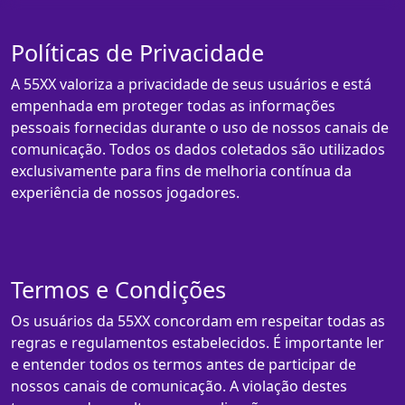
Políticas de Privacidade
A 55XX valoriza a privacidade de seus usuários e está
empenhada em proteger todas as informações
pessoais fornecidas durante o uso de nossos canais de
comunicação. Todos os dados coletados são utilizados
exclusivamente para fins de melhoria contínua da
experiência de nossos jogadores.
Termos e Condições
Os usuários da 55XX concordam em respeitar todas as
regras e regulamentos estabelecidos. É importante ler
e entender todos os termos antes de participar de
nossos canais de comunicação. A violação destes