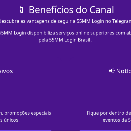
📱 Benefícios do Canal
Descubra as vantagens de seguir a 55MM Login no Telegra
 55MM Login disponibiliza serviços online superiores com ab
pela 55MM Login Brasil .
sivos
📢 Notí
m, promoções especiais
Fique por dentro d
s únicos!
eventos da 