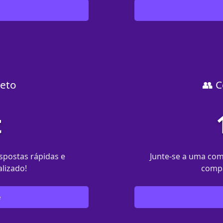
reto
👥 
t
espostas rápidas e
Junte-se a uma com
lizado!
compa
e