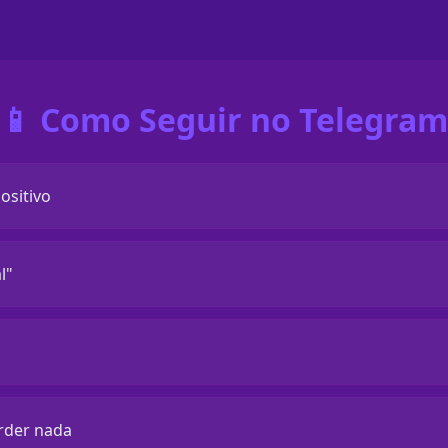
📱 Como Seguir no Telegram
ositivo
l"
erder nada