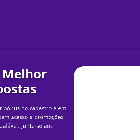
 Melhor
postas
r bônus no cadastro e em
 tem acesso a promoções
ualável. Junte-se aos