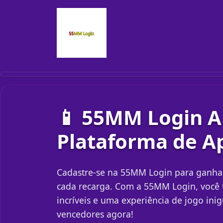
📱 55MM Login A
Plataforma de A
Cadastre-se na 55MM Login para ganha
cada recarga. Com a 55MM Login, você
incríveis e uma experiência de jogo inig
vencedores agora!