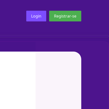
Login
Registrar-se