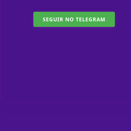
SEGUIR NO TELEGRAM