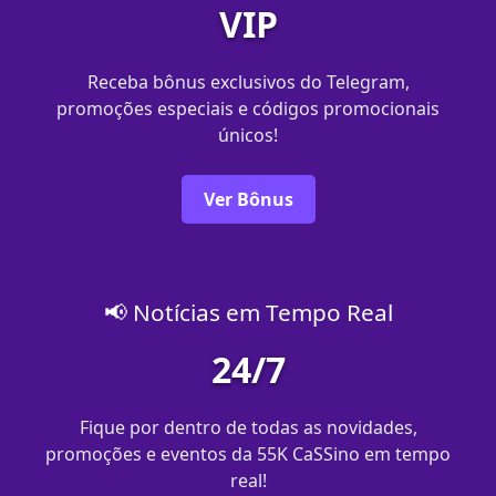
VIP
Receba bônus exclusivos do Telegram,
promoções especiais e códigos promocionais
únicos!
Ver Bônus
📢 Notícias em Tempo Real
24/7
Fique por dentro de todas as novidades,
promoções e eventos da 55K CaSSino em tempo
real!