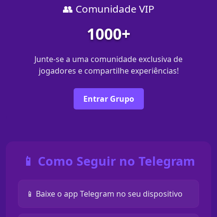
👥 Comunidade VIP
1000+
Junte-se a uma comunidade exclusiva de
jogadores e compartilhe experiências!
Entrar Grupo
📱 Como Seguir no Telegram
📱 Baixe o app Telegram no seu dispositivo