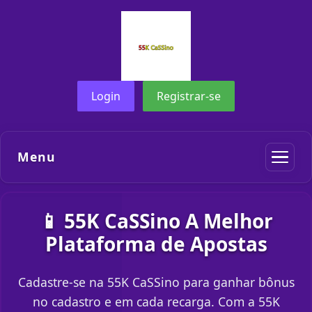
Login
Registrar-se
Menu
📱 55K CaSSino A Melhor
Plataforma de Apostas
Cadastre-se na 55K CaSSino para ganhar bônus
no cadastro e em cada recarga. Com a 55K