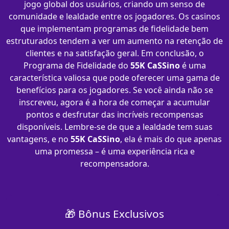
jogo global dos usuários, criando um senso de
comunidade e lealdade entre os jogadores. Os casinos
que implementam programas de fidelidade bem
estruturados tendem a ver um aumento na retenção de
clientes e na satisfação geral. Em conclusão, o
Programa de Fidelidade do
55K CaSSino
é uma
característica valiosa que pode oferecer uma gama de
benefícios para os jogadores. Se você ainda não se
inscreveu, agora é a hora de começar a acumular
pontos e desfrutar das incríveis recompensas
disponíveis. Lembre-se de que a lealdade tem suas
vantagens, e no
55K CaSSino
, ela é mais do que apenas
uma promessa – é uma experiência rica e
recompensadora.
🎁 Bônus Exclusivos