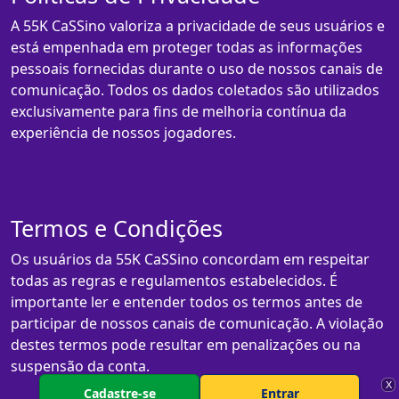
A 55K CaSSino valoriza a privacidade de seus usuários e
está empenhada em proteger todas as informações
pessoais fornecidas durante o uso de nossos canais de
comunicação. Todos os dados coletados são utilizados
exclusivamente para fins de melhoria contínua da
experiência de nossos jogadores.
Termos e Condições
Os usuários da 55K CaSSino concordam em respeitar
todas as regras e regulamentos estabelecidos. É
importante ler e entender todos os termos antes de
participar de nossos canais de comunicação. A violação
destes termos pode resultar em penalizações ou na
suspensão da conta.
X
Cadastre-se
Entrar