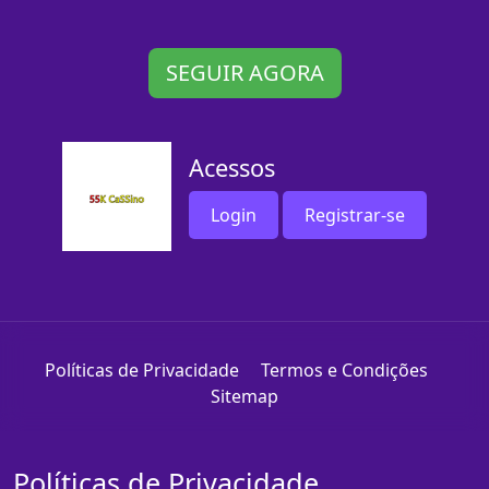
SEGUIR AGORA
Acessos
Login
Registrar-se
Políticas de Privacidade
Termos e Condições
Sitemap
Políticas de Privacidade