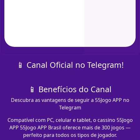
📱 Canal Oficial no Telegram!
📱 Benefícios do Canal
Descubra as vantagens de seguir a 55Jogo APP no
Telegram
Compatível com PC, celular e tablet, o cassino 55Jogo
APP 55Jogo APP Brasil oferece mais de 300 jogos —
perfeito para todos os tipos de jogador.