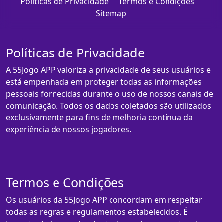
Políticas de Privacidade
Termos e Condições
Sitemap
Políticas de Privacidade
A 55Jogo APP valoriza a privacidade de seus usuários e
está empenhada em proteger todas as informações
pessoais fornecidas durante o uso de nossos canais de
comunicação. Todos os dados coletados são utilizados
exclusivamente para fins de melhoria contínua da
experiência de nossos jogadores.
Termos e Condições
Os usuários da 55Jogo APP concordam em respeitar
todas as regras e regulamentos estabelecidos. É