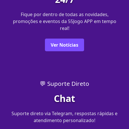
Fique por dentro de todas as novidades,
promoções e eventos da 55Jogo APP em tempo
real!
Ver Notícias
💬 Suporte Direto
Chat
Suporte direto via Telegram, respostas rápidas e
atendimento personalizado!