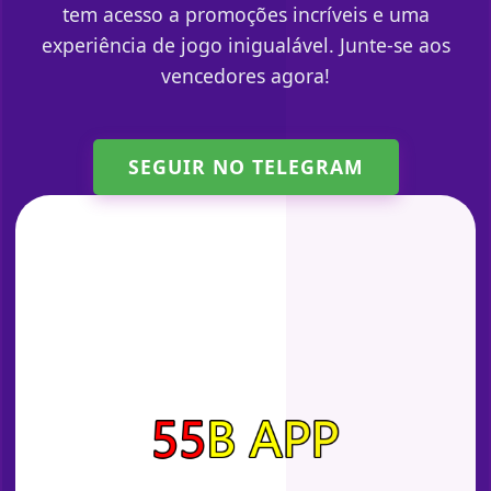
tem acesso a promoções incríveis e uma
experiência de jogo inigualável. Junte-se aos
vencedores agora!
SEGUIR NO TELEGRAM