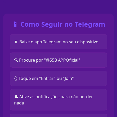
📱 Como Seguir no Telegram
📱 Baixe o app Telegram no seu dispositivo
🔍 Procure por "@55B APPOficial"
👆 Toque em "Entrar" ou "Join"
🔔 Ative as notificações para não perder
nada