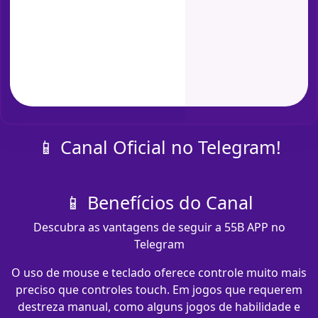
📱 Canal Oficial no Telegram!
📱 Benefícios do Canal
Descubra as vantagens de seguir a 55B APP no
Telegram
O uso de mouse e teclado oferece controle muito mais
preciso que controles touch. Em jogos que requerem
destreza manual, como alguns jogos de habilidade e