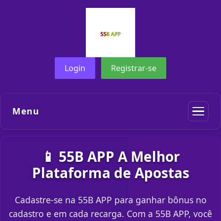
Login
Registrar-se
Menu
📱 55B APP A Melhor
Plataforma de Apostas
Cadastre-se na 55B APP para ganhar bônus no
cadastro e em cada recarga. Com a 55B APP, você