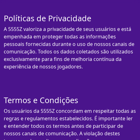
Políticas de Privacidade
A 5555Z valoriza a privacidade de seus usuários e está
empenhada em proteger todas as informações
pessoais fornecidas durante o uso de nossos canais de
comunicação. Todos os dados coletados são utilizados
exclusivamente para fins de melhoria contínua da
experiência de nossos jogadores.
Termos e Condições
Os usuários da 5555Z concordam em respeitar todas as
regras e regulamentos estabelecidos. É importante ler
e entender todos os termos antes de participar de
nossos canais de comunicação. A violação destes