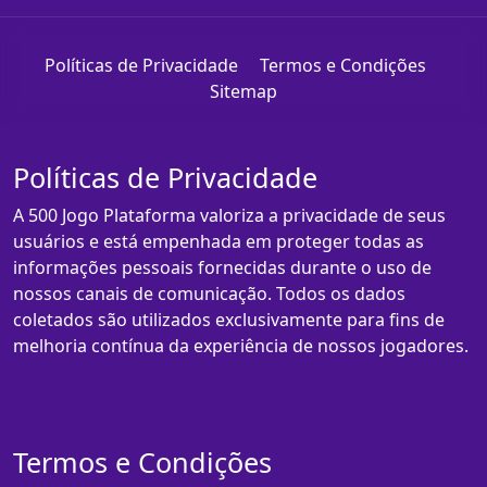
Políticas de Privacidade
Termos e Condições
Sitemap
Políticas de Privacidade
A 500 Jogo Plataforma valoriza a privacidade de seus
usuários e está empenhada em proteger todas as
informações pessoais fornecidas durante o uso de
nossos canais de comunicação. Todos os dados
coletados são utilizados exclusivamente para fins de
melhoria contínua da experiência de nossos jogadores.
Termos e Condições