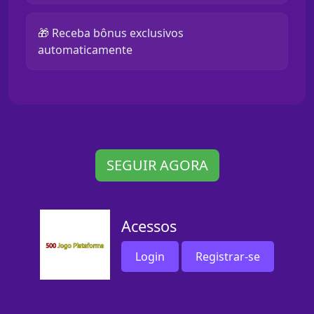
🎁 Receba bônus exclusivos
automaticamente
SEGUIR AGORA
Acessos
Login
Registrar-se