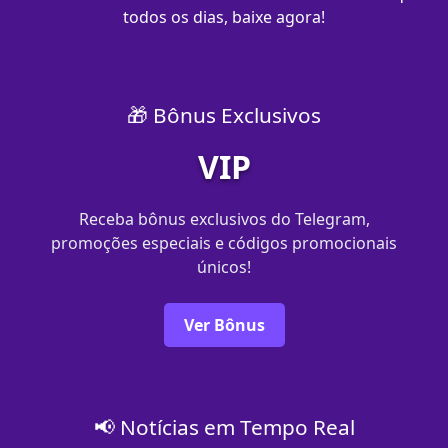
todos os dias, baixe agora!
🎁 Bônus Exclusivos
VIP
Receba bônus exclusivos do Telegram,
promoções especiais e códigos promocionais
únicos!
Ver Bônus
📢 Notícias em Tempo Real