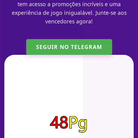
tem acesso a promoções incríveis e uma
experiência de jogo inigualável. Junte-se aos
vencedores agora!
SEGUIR NO TELEGRAM