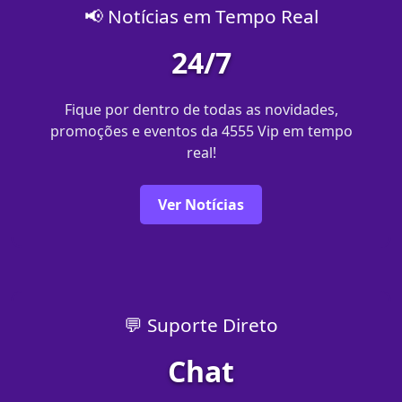
📢 Notícias em Tempo Real
24/7
Fique por dentro de todas as novidades,
promoções e eventos da 4555 Vip em tempo
real!
Ver Notícias
💬 Suporte Direto
Chat