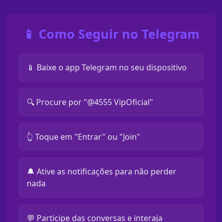
📱 Como Seguir no Telegram
📱 Baixe o app Telegram no seu dispositivo
🔍 Procure por "@4555 VipOficial"
👆 Toque em "Entrar" ou "Join"
🔔 Ative as notificações para não perder
nada
💬 Participe das conversas e interaja