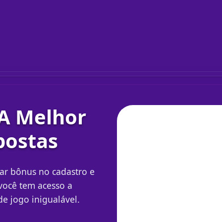
 A Melhor
postas
ar bônus no cadastro e
você tem acesso a
e jogo inigualável.