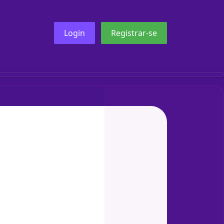
Login
Registrar-se