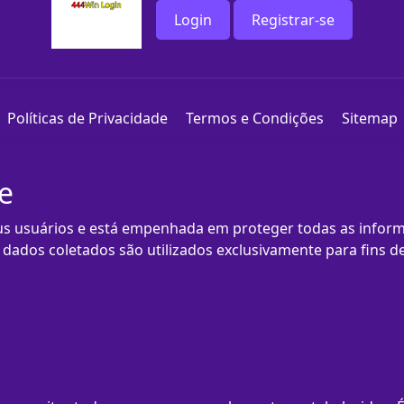
Login
Registrar-se
Políticas de Privacidade
Termos e Condições
Sitemap
de
eus usuários e está empenhada em proteger todas as infor
dados coletados são utilizados exclusivamente para fins d