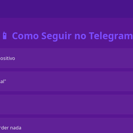
📱 Como Seguir no Telegram
ositivo
al"
erder nada