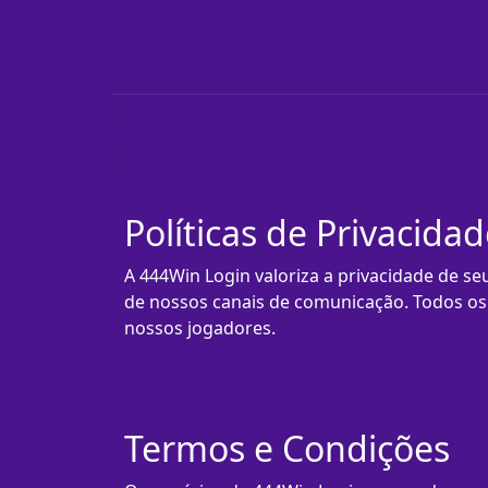
Políticas de Privacida
A 444Win Login valoriza a privacidade de s
de nossos canais de comunicação. Todos os 
nossos jogadores.
Termos e Condições