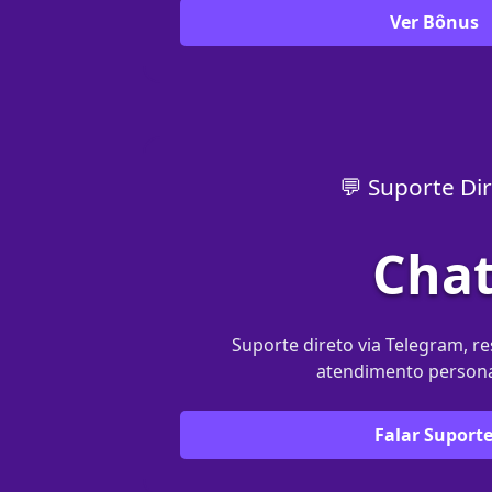
Ver Bônus
💬 Suporte Di
Cha
Suporte direto via Telegram, r
atendimento persona
Falar Suport