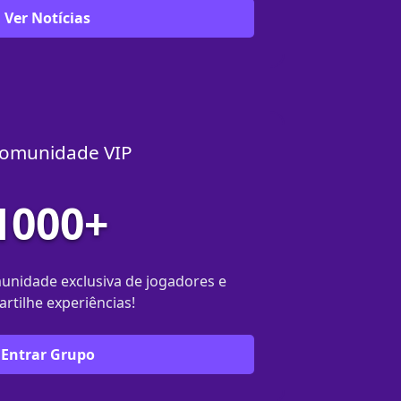
Ver Notícias
Comunidade VIP
1000+
unidade exclusiva de jogadores e
rtilhe experiências!
Entrar Grupo