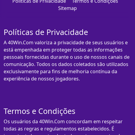
Políticas de Privacidade
Termos e Condições
Sitemap
Políticas de Privacidade
A 40Win.Com valoriza a privacidade de seus usuários e
está empenhada em proteger todas as informações
pessoais fornecidas durante o uso de nossos canais de
comunicação. Todos os dados coletados são utilizados
exclusivamente para fins de melhoria contínua da
experiência de nossos jogadores.
Termos e Condições
Os usuários da 40Win.Com concordam em respeitar
todas as regras e regulamentos estabelecidos. É