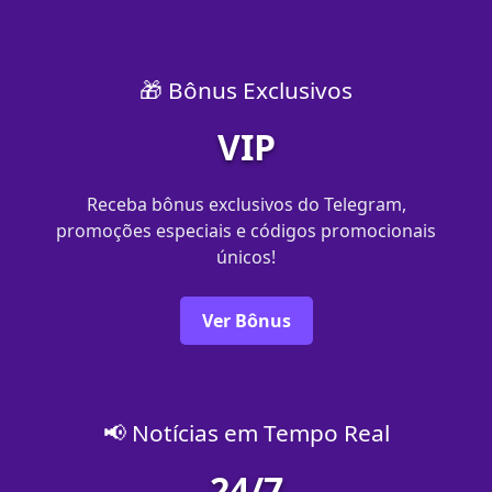
🎁 Bônus Exclusivos
VIP
Receba bônus exclusivos do Telegram,
promoções especiais e códigos promocionais
únicos!
Ver Bônus
📢 Notícias em Tempo Real
24/7