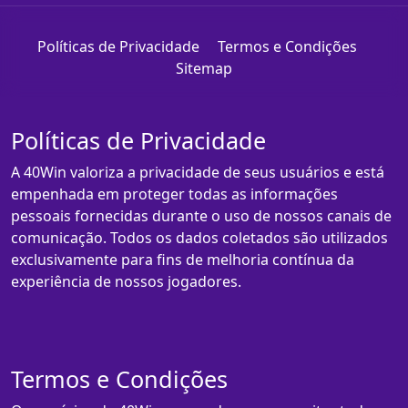
Políticas de Privacidade
Termos e Condições
Sitemap
Políticas de Privacidade
A 40Win valoriza a privacidade de seus usuários e está
empenhada em proteger todas as informações
pessoais fornecidas durante o uso de nossos canais de
comunicação. Todos os dados coletados são utilizados
exclusivamente para fins de melhoria contínua da
experiência de nossos jogadores.
Termos e Condições