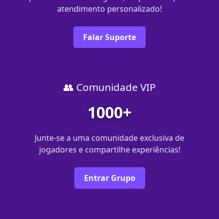
atendimento personalizado!
Falar Suporte
👥 Comunidade VIP
1000+
Junte-se a uma comunidade exclusiva de
jogadores e compartilhe experiências!
Entrar Grupo