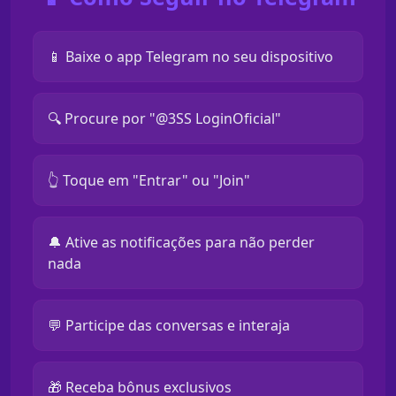
📱 Baixe o app Telegram no seu dispositivo
🔍 Procure por "@3SS LoginOficial"
👆 Toque em "Entrar" ou "Join"
🔔 Ative as notificações para não perder
nada
💬 Participe das conversas e interaja
🎁 Receba bônus exclusivos