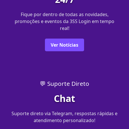
Fique por dentro de todas as novidades,
promoções e eventos da 3SS Login em tempo
real!
Ver Notícias
💬 Suporte Direto
Chat
Suporte direto via Telegram, respostas rápidas e
atendimento personalizado!