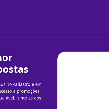
hor
postas
nus no cadastro e em
 acesso a promoções
ualável. Junte-se aos