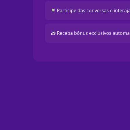
💬 Participe das conversas e interaj
🎁 Receba bônus exclusivos autom