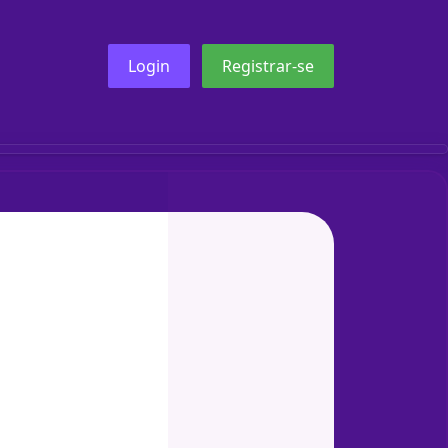
Login
Registrar-se