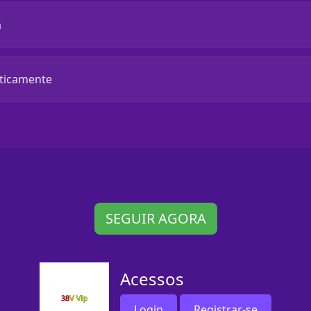
a
aticamente
SEGUIR AGORA
Acessos
Login
Registrar-se