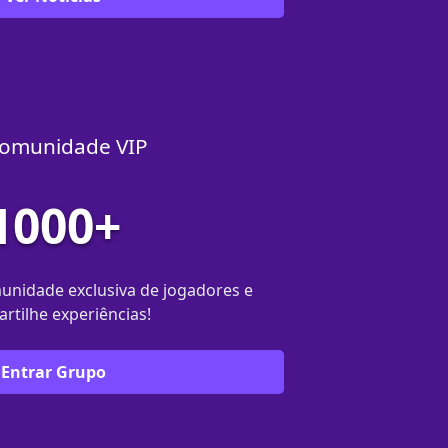
Comunidade VIP
1000+
unidade exclusiva de jogadores e
rtilhe experiências!
Entrar Grupo