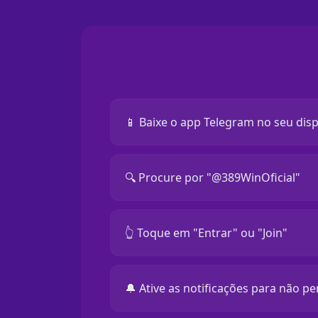
📱 Baixe o app Telegram no seu disp
🔍 Procure por "@389WinOficial"
👆 Toque em "Entrar" ou "Join"
🔔 Ative as notificações para não p