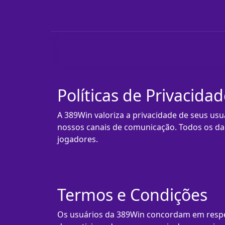
Políticas de Privacida
A 389Win valoriza a privacidade de seus us
nossos canais de comunicação. Todos os dad
jogadores.
Termos e Condições
Os usuários da 389Win concordam em respeit