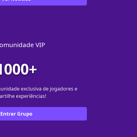
Comunidade VIP
1000+
unidade exclusiva de jogadores e
rtilhe experiências!
Entrar Grupo