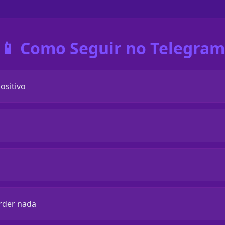
📱 Como Seguir no Telegram
ositivo
erder nada