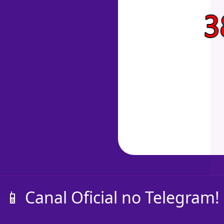
📱 Canal Oficial no Telegram!