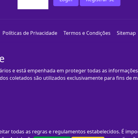
Políticas de Privacidade
Termos e Condições
Sitemap
de
uários e está empenhada em proteger todas as informações
os coletados são utilizados exclusivamente para fins de m
ar todas as regras e regulamentos estabelecidos. É impor