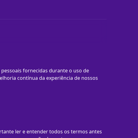
 pessoais fornecidas durante o uso de
elhoria contínua da experiência de nossos
tante ler e entender todos os termos antes