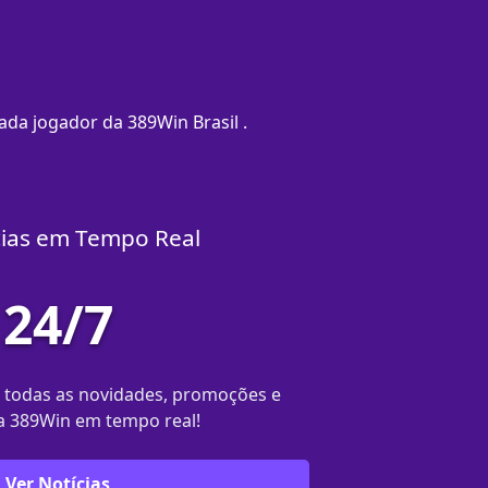
ada jogador da 389Win Brasil .
cias em Tempo Real
24/7
e todas as novidades, promoções e
a 389Win em tempo real!
Ver Notícias