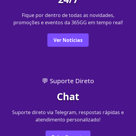
Fique por dentro de todas as novidades,
promoções e eventos da 365GG em tempo real!
Ver Notícias
💬 Suporte Direto
Chat
Suporte direto via Telegram, respostas rápidas e
atendimento personalizado!