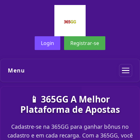
Login
Registrar-se
Menu
📱 365GG A Melhor
Plataforma de Apostas
Cadastre-se na 365GG para ganhar bônus no
cadastro e em cada recarga. Com a 365GG, você