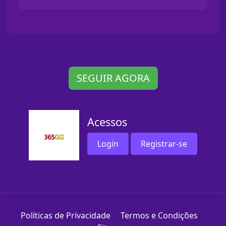
SEGUIR AGORA
Acessos
Login
Registrar-se
Políticas de Privacidade
Termos e Condições