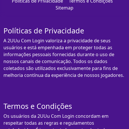
Políticas de Privacidade
Termos e Condições
Sitemap
Políticas de Privacidade
A 2UUu Com Login valoriza a privacidade de seus
usuários e está empenhada em proteger todas as
informações pessoais fornecidas durante o uso de
nossos canais de comunicação. Todos os dados
coletados são utilizados exclusivamente para fins de
melhoria contínua da experiência de nossos jogadores.
Termos e Condições
Os usuários da 2UUu Com Login concordam em
respeitar todas as regras e regulamentos