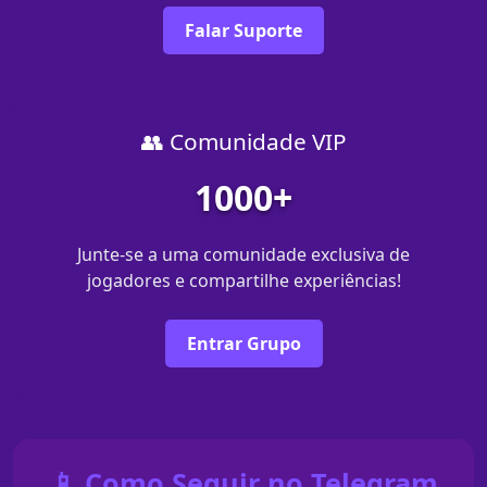
Falar Suporte
👥 Comunidade VIP
1000+
Junte-se a uma comunidade exclusiva de
jogadores e compartilhe experiências!
Entrar Grupo
📱 Como Seguir no Telegram